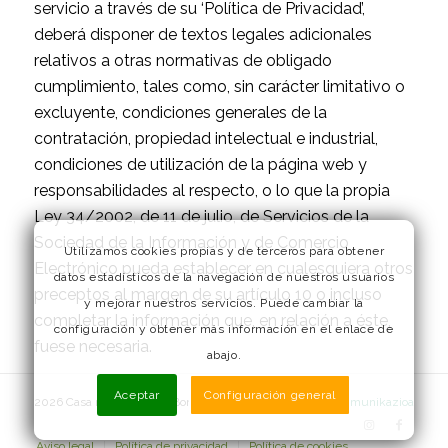
servicio a través de su ‘Política de Privacidad’,
deberá disponer de textos legales adicionales
relativos a otras normativas de obligado
cumplimiento, tales como, sin carácter limitativo o
excluyente, condiciones generales de la
contratación, propiedad intelectual e industrial,
condiciones de utilización de la página web y
responsabilidades al respecto, o lo que la propia
Ley 34/2002, de 11 de julio, de Servicios de la
Sociedad de la Información y de Comercio
Utilizamos cookies propias y de terceros para obtener
Electrónico pueda establecer en cualesquiera otros
datos estadísticos de la navegación de nuestros usuarios
preceptos al margen de su artículo 10 o incluso
y mejorar nuestros servicios. Puede cambiar la
completar la información que, en relación a éste,
configuración y obtener más información en el enlace de
fuese necesaria.
abajo.
Aceptar
Configuración general
2026 Casa rural - Pikuko Borda - Diseñado por
Laukatu Komunikazioa
Aviso legal
Política de privacidad
Política de cookies